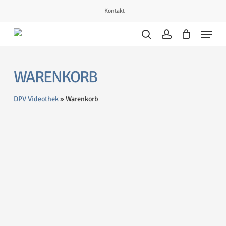
Skip
Kontakt
to
Menu
main
search
account
content
WARENKORB
DPV Videothek
»
Warenkorb